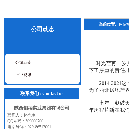
当前位置:
网站
公司动态
公司动态
时光荏苒，岁
下了厚重的责任;
行业资讯
2014-202
为了西北房地产
联系我们
/ Contact us
七年一剑破天指
陕西倡纳实业集团有限公司
年历程片断在我
联系人：孙先生
QQ号码：309606700
电话号码：029-86513001