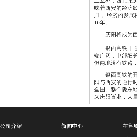
上互补，西北龙
味着西安的经济
归， 经济的发
10年。
庆阳将成为西
银西高铁开通最
端广阔，中部细
但两地没有铁路
银西高铁的开通
阳与西安的通行
全国。整个陇东
来庆阳置业，大
公司介绍
新闻中心
在售