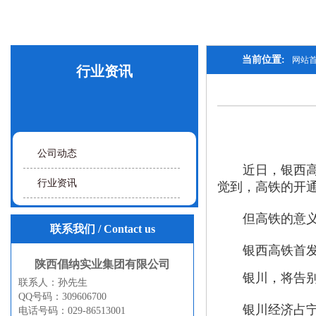
当前位置:
网站
行业资讯
公司动态
近日，银西高铁
行业资讯
觉到，高铁的开
但高铁的意义远
联系我们
/ Contact us
银西高铁首发成
陕西倡纳实业集团有限公司
银川，将告别
联系人：孙先生
QQ号码：309606700
银川经济占宁夏
电话号码：029-86513001