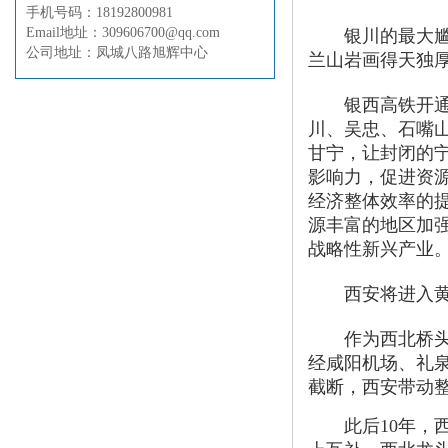
手机号码：18192800981
Email地址：309606700@qq.com
银川的最大尴尬
公司地址：凤城八路旭辉中心
兰山岩画得天独
银西高铁开通，
川、吴忠、石嘴
甘宁，让封闭的
影响力，促进资
经济整体效率的
源丰富的地区加
战略性新兴产业
西安将进入黄金
作为西北桥头堡，
经咸阳机场、礼
截断，西安带动
此后10年，西