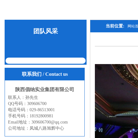
当前位置:
网站
团队风采
联系我们
/ Contact us
陕西倡纳实业集团有限公司
联系人：孙先生
QQ号码：309606700
电话号码：029-86513001
手机号码：18192800981
Email地址：309606700@qq.com
公司地址：凤城八路旭辉中心