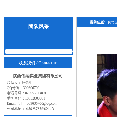
当前位置:
网站
团队风采
联系我们
/ Contact us
陕西倡纳实业集团有限公司
联系人：孙先生
QQ号码：309606700
电话号码：029-86513001
手机号码：18192800981
Email地址：309606700@qq.com
公司地址：凤城八路旭辉中心