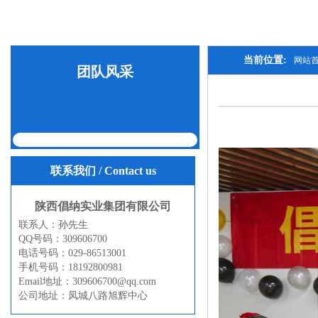
当前位置:
网站
团队风采
联系我们
/ Contact us
陕西倡纳实业集团有限公司
联系人：孙先生
QQ号码：309606700
电话号码：029-86513001
手机号码：18192800981
Email地址：309606700@qq.com
公司地址：凤城八路旭辉中心